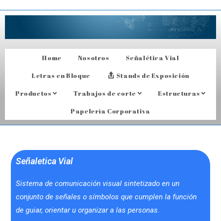
Home
Nosotros
Señalética Vial
Letras en Bloque
Stands de Exposición
Productos
Trabajos de corte
Estructuras
Papelería Corporativa
Señaletica Vial
Sistema de comunicación visual sintetizado en un
conjunto de señales o símbolos que cumplen la función
de guiar, orientar u organizar a las personas.