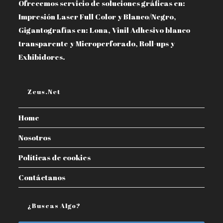
Ofrecemos servicio de soluciones gráficas en:
Impresión Laser Full Color y Blanco/Negro,
Gigantografías en: Lona, Vinil Adhesivo blanco
transparente y Microperforado, Roll-ups y
Exhibidores.
Zeus.net
Home
Nosotros
Políticas de cookies
Contáctanos
¿Buscas Algo?