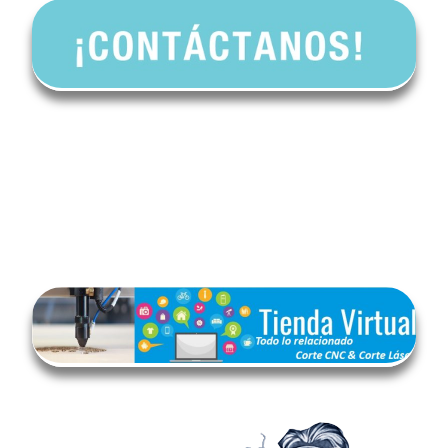
V
isítanos en nuestra