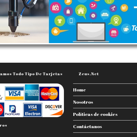
amos Todo Tipo De Tarjetas
Zeus.net
Home
Nosotros
Políticas de cookies
ros
Contáctanos