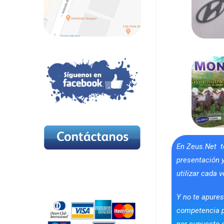
En Zeus.Net t
presentación y
Aceptamos Todo
utilizar cada v
Tipo De Tarjetas
Y no te apure
competencia p
por supuesto e