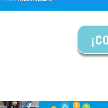
¿
Quieres
más
informaci
ó
n?
os en nuestra