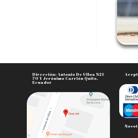
Dirección: Antonio De Ulloa N21-
Acept
70 Y Jerónimo Carrión Quito,
Ecuador
Nosot