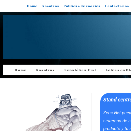
Home
Nosotros
Políticas de cookies
Contáctanos
Home
Nosotros
Señalética Vial
Letras en B
Stand centr
Zeus.Net pued
sistemas de s
producto y tu