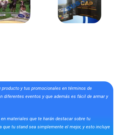
 producto y tus promocionales en términos de
n diferentes eventos y que además es fácil de armar y
 en materiales que te harán destacar sobre tu
que tu stand sea simplemente el mejor, y esto incluye