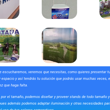
e escucharemos, veremos que necesitas, como quieres presentar tu
 espacio y así tendrás tu solución que podrás usar muchas veces, e
ez que haga falta.
s por el tamaño, podemos diseñar y proveer stands de todo tamaño y
ues además podemos adaptar iluminación y otras necesidades para 
l uso de tus colores corporativos.