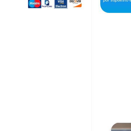
V
isítan