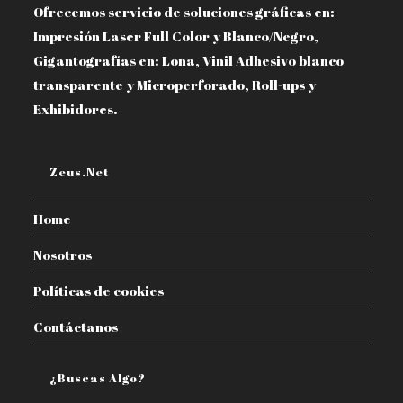
Ofrecemos servicio de soluciones gráficas en:
Impresión Laser Full Color y Blanco/Negro,
Gigantografías en: Lona, Vinil Adhesivo blanco
transparente y Microperforado, Roll-ups y
Exhibidores.
Zeus.net
Home
Nosotros
Políticas de cookies
Contáctanos
¿Buscas Algo?