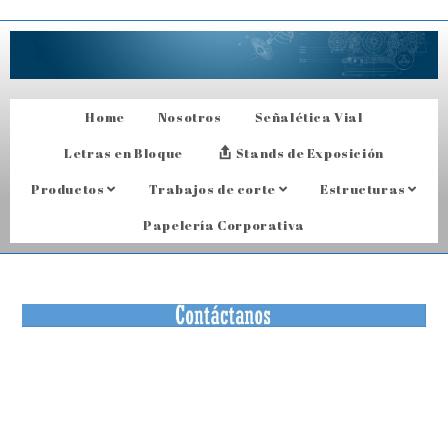
Home
Nosotros
Señalética Vial
Letras en Bloque
Stands de Exposición
Productos
Trabajos de corte
Estructuras
Papelería Corporativa
Información de Contacto
Envíenos sus sugerencias, comentarios o cotizaciones
en el siguiente formulario y nos comunicaremos con