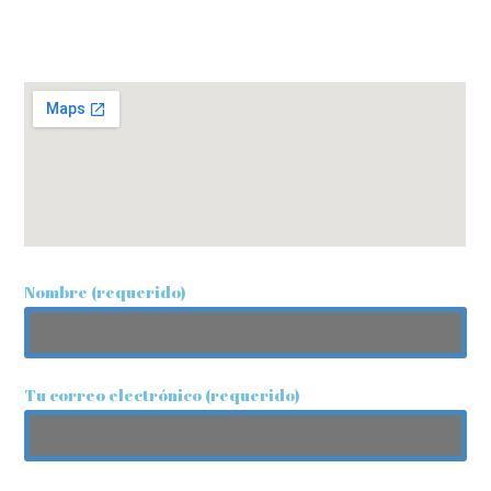
usted lo más pronto posible. También puede ubicarnos
en nuestra sucursal.
Nombre (requerido)
Tu correo electrónico (requerido)